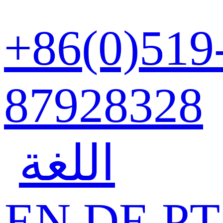
+86(0)519
87928328
اللغة
EN
DE
PT