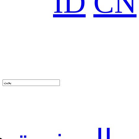
ID
CN