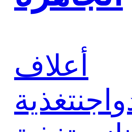
أعلاف
واجن
تغذية