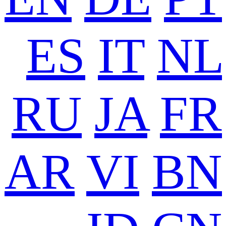
ES
IT
NL
RU
JA
FR
AR
VI
BN