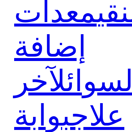
قي
معدات
إضافة
لسوائل
آخر
علاج
بوابة