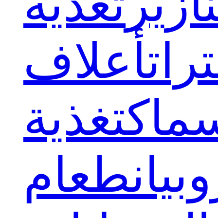
ازير
تغذية
رات
أعلاف
سماك
تغذية
وبيان
طعام