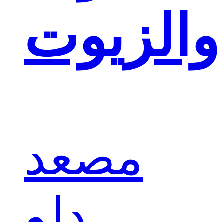
والزيوت
مصعد
دلو