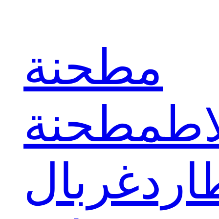
مطحنة
اط
مطحنة
ارد
غربال